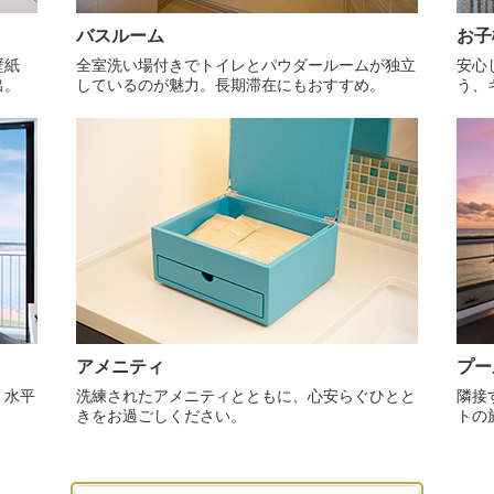
バスルーム
お子
壁紙
全室洗い場付きでトイレとパウダールームが独立
安心
出。
しているのが魅力。長期滞在にもおすすめ。
う、
アメニティ
プー
。水平
洗練されたアメニティとともに、心安らぐひとと
隣接
きをお過ごしください。
トの