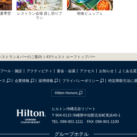
夏季営
レストラン会場 貸し切りプ
朝食ビュッフェ
ラン
レストラン＆バーのご案内
43ウェスト ルーフトップバー
プール・施設
アクティビティ
宴会・会議
アクセス
お知らせ
よくある質
ース
企業情報
採用情報
プライバシーポリシー
特定商取引法に
Hilton Honors
ヒルトン沖縄北谷リゾート
〒904-0115 沖縄県中頭郡北谷町美浜40-1
TEL: 098-901-1111 FAX: 098-901-1100
グループホテル