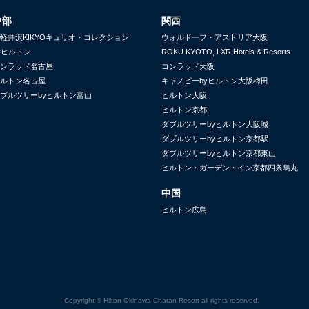
中部
関西
軽井沢KIKYOキュリオ・コレクション
ウォルドーフ・アストリア大阪
yヒルトン
ROKU KYOTO, LXR Hotels & Resorts
ンラッド名古屋
コンラッド大阪
ルトン名古屋
キャノピーbyヒルトン大阪梅田
ブルツリーbyヒルトン富山
ヒルトン大阪
ヒルトン京都
ダブルツリーbyヒルトン大阪城
ダブルツリーbyヒルトン京都駅
ダブルツリーbyヒルトン京都東山
ヒルトン・ガーデン・イン京都四条烏丸
中国
ヒルトン広島
Copyright © Hilton Okinawa Chatan Resort all rights reserved.