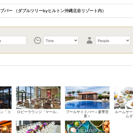
ップバー
（ダブルツリーbyヒルトン沖縄北谷リゾート内）
ン「コ
ロビーラウンジ「マール」
プールサイドバー＜夏季営
ルームサー
業＞
ムダ