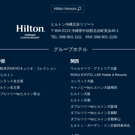
Hilton Honors
ヒルトン沖縄北谷リゾート
〒904-0115 沖縄県中頭郡北谷町美浜40-1
TEL: 098-901-1111 FAX: 098-901-1100
グループホテル
中部
関西
軽井沢KIKYOキュリオ・コレクション
ウォルドーフ・アストリア大阪
yヒルトン
ROKU KYOTO, LXR Hotels & Resorts
ンラッド名古屋
コンラッド大阪
ルトン名古屋
キャノピーbyヒルトン大阪梅田
ブルツリーbyヒルトン富山
ヒルトン大阪
ヒルトン京都
ダブルツリーbyヒルトン大阪城
ダブルツリーbyヒルトン京都駅
ダブルツリーbyヒルトン京都東山
ヒルトン・ガーデン・イン京都四条烏丸