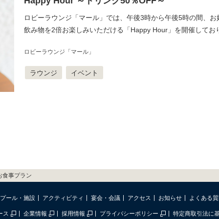
Happy Hour ～ドリンク50％OFF～
ロビーラウンジ「マール」では、午後3時から午後5時の間、お
飲み物を2倍お楽しみいただける「Happy Hour」を開催して
ロビーラウンジ「マール」
ラウンジ
イベント
お食事プラン
プール・施設
アクティビティ
宴会・会議
アクセス
お知らせ
よくある質
ース
企業情報
採用情報
プライバシーポリシー
特定商取引法に