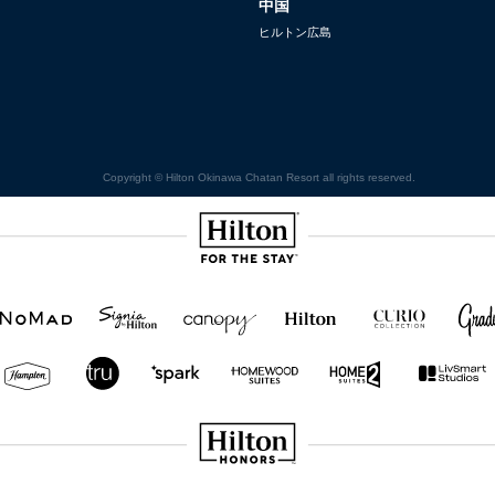
中国
ヒルトン広島
Copyright © Hilton Okinawa Chatan Resort all rights reserved.
Hilton
NOMAD
SignisaHilton
Canopy by
Hilton
Curio
Grad
Hilton
Hotels
Collection
&
Resorts
Hampton
Tru
Tru by
Homewood
Home2
by
by
Hilton
Suites by
Suites
Hilton
Hilton
Hilton
by
Hilton
Hilton Honors