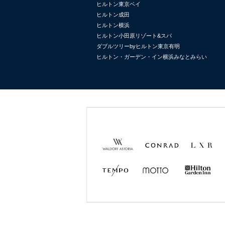
ヒルトン東京ベイ
ヒルトン成田
ヒルトン横浜
ヒルトン小田原リゾート&スパ
ダブルツリーbyヒルトン東京有明
ヒルトン・ガーデン・イン横浜みなとみらい
Waldorf
Conrad
LXR
Astoria
Hotels &
Hotels &
Resorts
Resorts
TEMPO
MOTTO
Hilton
Garden
Inn