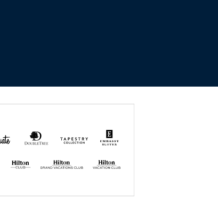
uate
DoubleTree
Tapestry
Embassy
by
Collection
Suites
Hilton
by Hilton
by
Hilton
Hilton GRAND
Hilton
VACATIONS
VACATION
CLUB
CLUB