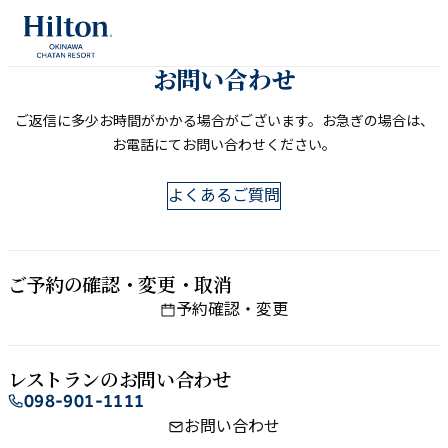
内
容
を
お問い​合わせ
ス
ご返信に​多少お時間が​かかる​場合が​ございます。​お急ぎの​場合は、​
キ
お電話にてお問い​合わせください。
ッ
プ
よくあるご質問
ご予約の​確認・変更・取消
予約確認・変更
レストランの​お問い​合わせ
098-901-1111
お問い合わせ